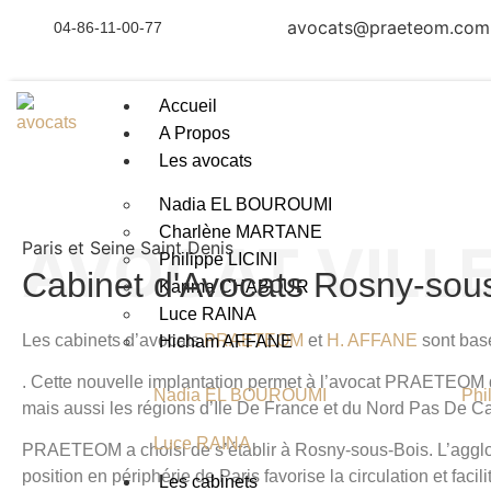
avocats@praeteom.com
04-86-11-00-77
Accueil
A Propos
Les avocats
Nadia EL BOUROUMI
Charlène MARTANE
AVOCAT VILL
Paris et Seine Saint Denis
Philippe LICINI
Cabinet d'Avocats Rosny-sou
Karima CHABOUR
Luce RAINA
Les cabinets d’avocats
PRAETEOM
et
H. AFFANE
sont bas
Hicham AFFANE
. Cette nouvelle implantation permet à l’avocat PRAETEOM 
Nadia EL BOUROUMI
Phi
mais aussi les régions d’Ile De France et du Nord Pas De 
Luce RAINA
PRAETEOM a choisi de s’établir à
Rosny-sous-Bois
. L’agg
position en périphérie de Paris favorise la circulation et faci
Les cabinets