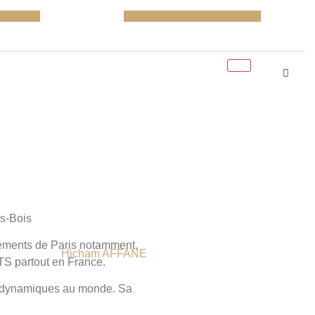
 tribunal
Demander une consultation
s-Bois
sements de Paris notamment,
Hicham AFFANE
TS partout en France.
us dynamiques au monde. Sa