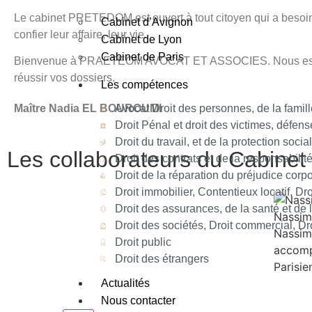
Le cabinet PRETEDOM est ouvert à tout citoyen qui a besoin d
Cabinet d’Avignon
confier leur affaire, leur vie.
Cabinet de Lyon
Cabinet de Paris
Bienvenue à PRAETEOM AVOCAT ET ASSOCIES. Nous espérons 
réussir vos dossiers.
Les compétences
Avocat Droit des personnes, de la famill
Maître Nadia EL BOUROUMI
Droit Pénal et droit des victimes, défen
Droit du travail, et de la protection socia
Les collaborateurs du Cabinet
Droit des contrats et de la responsabilité
Droit de la réparation du préjudice corpo
Droit immobilier, Contentieux locatif, Dro
Droit des assurances, de la santé et de 
Nassi
Droit des sociétés, Droit commercial, Dr
Nassim
Droit public
accomp
Droit des étrangers
Parisie
Actualités
Nous contacter