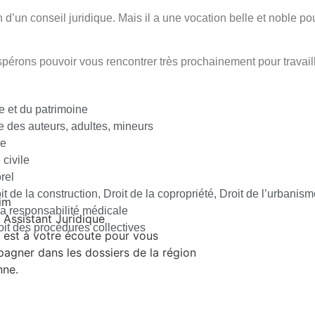
’un conseil juridique. Mais il a une vocation belle et noble po
pouvoir vous rencontrer très prochainement pour travaille
e et du patrimoine
se des auteurs, adultes, mineurs
le
 civile
rel
it de la construction, Droit de la copropriété, Droit de l’urbanis
la responsabilité médicale
m
Assistant Juridique
oit des procédures collectives
 est à votre écoute pour vous
agner dans les dossiers de la région
nne.