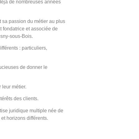
déjà de nombreuses années
t sa passion du métier au plus
fondatrice et associée de
sny-sous-Bois
.
érents : particuliers,
ucieuses de donner le
 leur métier.
térêts des clients.
ise juridique multiple née de
 et horizons différents.