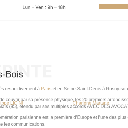
Lun – Ven : 9h – 18h
Ma démarche au
EPINTE
s-Bois
és respectivement à
Paris
et en Seine-Saint-Denis à
Rosny-sou
de couvrir par sa présence physique, les 20 premiers arrondis
lippe LICINI
Charlène Martane
Calais (95), étendu par ses multiples accords AVEC DES AVOCA
lomération parisienne est la première d’Europe et l’une des pl
lite les communications.